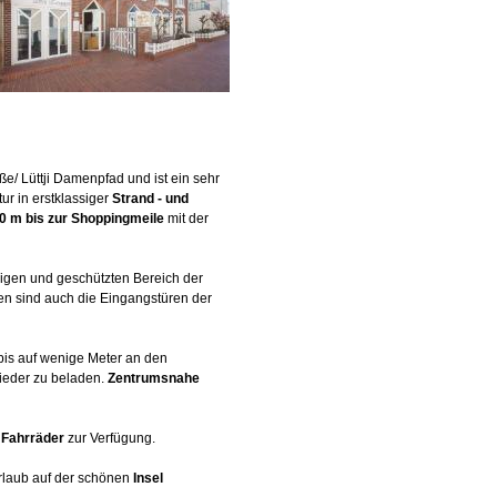
ße/ Lüttji Damenpfad und ist ein sehr
tur in erstklassiger
Strand - und
0 m bis zur Shoppingmeile
mit der
higen und geschützten Bereich der
en sind auch die Eingangstüren der
bis auf wenige Meter an den
ieder zu beladen.
Zentrumsnahe
 Fahrräder
zur Verfügung.
Urlaub auf der schönen
Insel