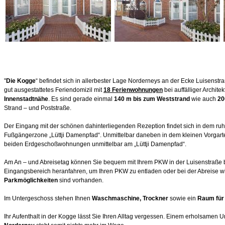
"
Die Kogge
“ befindet sich in allerbester Lage Norderneys an der Ecke Luisenstra
gut ausgestattetes Feriendomizil mit
18 Ferienwohnungen
bei auffälliger Architek
Innenstadtnähe
. Es sind gerade einmal
140 m bis zum Weststrand
wie auch
20
Strand – und Poststraße.
Der Eingang mit der schönen dahinterliegenden Rezeption findet sich in dem ru
Fußgängerzone „Lüttji Damenpfad“. Unmittelbar daneben in dem kleinen Vorgart
beiden Erdgeschoßwohnungen unmittelbar am „Lüttji Damenpfad“.
Am An – und Abreisetag können Sie bequem mit Ihrem PKW in der Luisenstraße 
Eingangsbereich heranfahren, um Ihren PKW zu entladen oder bei der Abreise w
Parkmöglichkeiten
sind vorhanden.
Im Untergeschoss stehen Ihnen
Waschmaschine,
Trockner
sowie ein
Raum für
Ihr Aufenthalt in der Kogge lässt Sie Ihren Alltag vergessen. Einem erholsamen 