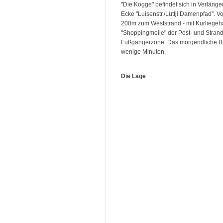
"Die Kogge" befindet sich in Verläng
Ecke "Luisenstr./Lüttji Damenpfad". V
200m zum Weststrand - mit Kurliegeh
"Shoppingmeile" der Post- und Strands
Fußgängerzone. Das morgendliche Br
wenige Minuten.
Die Lage