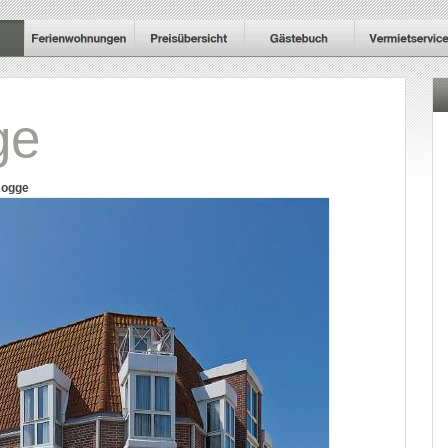
ge
Kogge